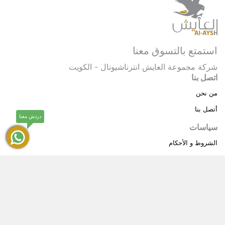
استمتع بالتسوق معنا
شركة مجموعة العايش انترناشيونال - الكويت
اتصل بنا
من نحن
أتصل بنا
دردش معنا
سياسات
الشروط و الأحكام
سياسة خاصة
حقوق النشر © 2025 مجموعة العايش انترناشيونال . كل
®
الحقوق محفوظة.
العايش