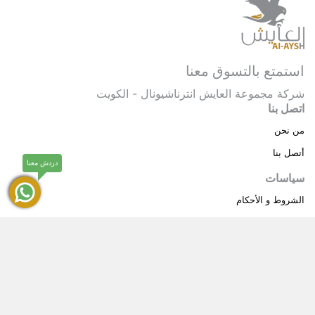
استمتع بالتسوق معنا
شركة مجموعة العايش انترناشيونال - الكويت
اتصل بنا
من نحن
أتصل بنا
دردش معنا
سياسات
الشروط و الأحكام
سياسة خاصة
حقوق النشر © 2025 مجموعة العايش انترناشيونال . كل
®
الحقوق محفوظة.
العايش