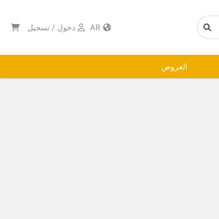
AR
دخول
/
تسجيل
العروض