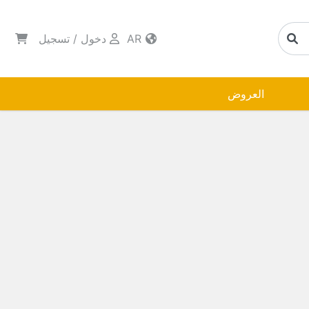
AR
دخول
/
تسجيل
العروض