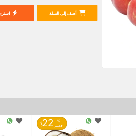
أضف إلى السلة
اشتري 
22
%
حتى
خصم