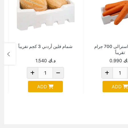
جزر فلين استرالى 700 جرام
شمام فلين أردني 3 كجم تقريباً
تقريباً
ك
0.990
د.ك
1.540
ADD
ADD