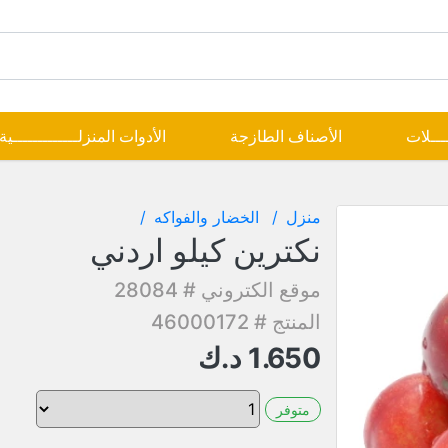
ــــلات
الأصناف الطازجة
الأدوات المنزلـــــــــــــية
منزل
الخضار والفواكه
نكترين كيلو اردني
موقع الكتروني # 28084
المنتج # 46000172
1.650
د.ك
متوفر