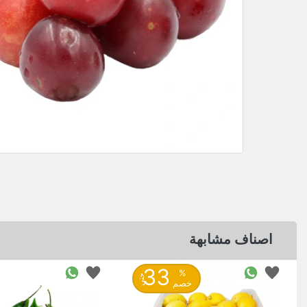
اصناف مشابهة
33
%
حتى
خصم