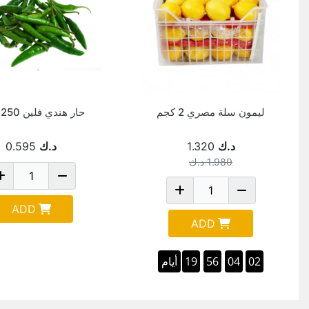
ليمون سلة مصري 2 كجم
حار هندي فلين 250 جرام
د.ك
1.320
د.ك
0.595
1.980
د.ك
ADD
ADD
19
56
04
02
أيام