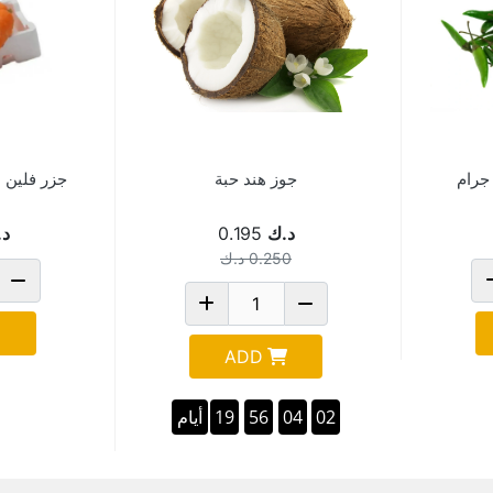
جوز هند حبة
د.ك
0.195
د.
0.250
د.ك
ADD
19
56
04
02
أيام