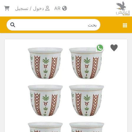
AR
دخول
/
تسجيل