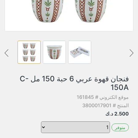
فنجان قهوة عربي 6 حبة 150 مل C-
150A
موقع الكتروني # 161845
المنتج # 3800017901
2.500
د.ك
متوفر