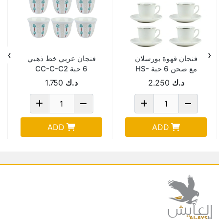
›
‹
فنجان قهوة بورسلان
فنجان عربي خط ذهبي
مع صحن 6 حبة HS-
6 حبة CC-C-C2
120CC
1703
د.ك
2.250
د.ك
1.750
ADD
ADD