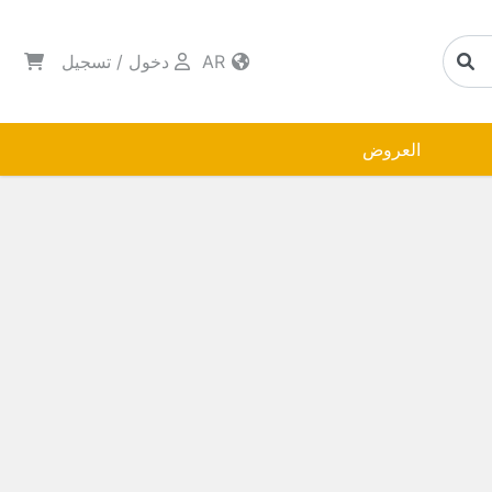
AR
دخول
/
تسجيل
العروض