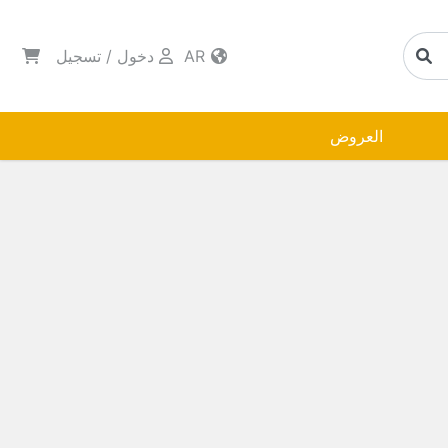
AR
دخول
/
تسجيل
العروض