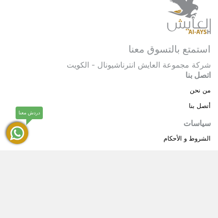
استمتع بالتسوق معنا
شركة مجموعة العايش انترناشيونال - الكويت
اتصل بنا
من نحن
أتصل بنا
دردش معنا
سياسات
الشروط و الأحكام
سياسة خاصة
حقوق النشر © 2025 مجموعة العايش انترناشيونال . كل
®
الحقوق محفوظة.
العايش