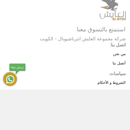
استمتع بالتسوق معنا
شركة مجموعة العايش انترناشيونال - الكويت
اتصل بنا
من نحن
أتصل بنا
دردش معنا
سياسات
الشروط و الأحكام
سياسة خاصة
حقوق النشر © 2025 مجموعة العايش انترناشيونال . كل
®
الحقوق محفوظة.
العايش