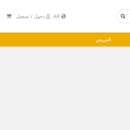
AR
دخول
/
تسجيل
العروض