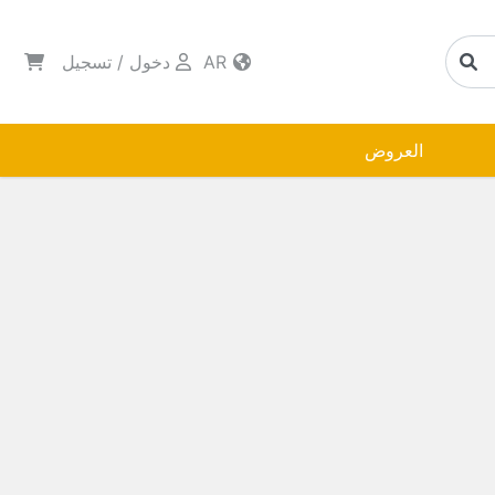
AR
دخول
/
تسجيل
العروض