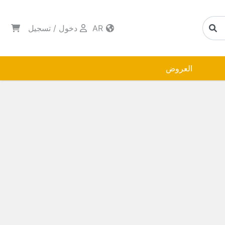
AR
دخول
/
تسجيل
العروض