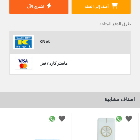
أضف إلى السلة
اشتري الآن
طرق الدفع المتاحة
KNet
ماستر كارد / فيزا
اصناف مشابهة