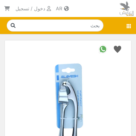
AR
دخول
/
تسجيل