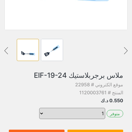
ملاس برجربلاستيك EIF-19-24
موقع الكتروني # 22958
المنتج # 1120003761
0.550
د.ك
متوفر