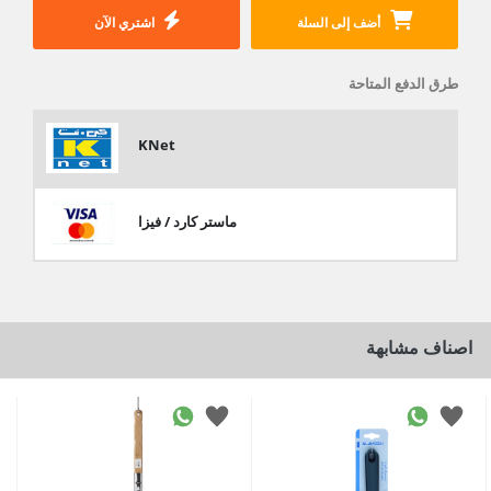
أضف إلى السلة
اشتري الآن
طرق الدفع المتاحة
KNet
ماستر كارد / فيزا
اصناف مشابهة