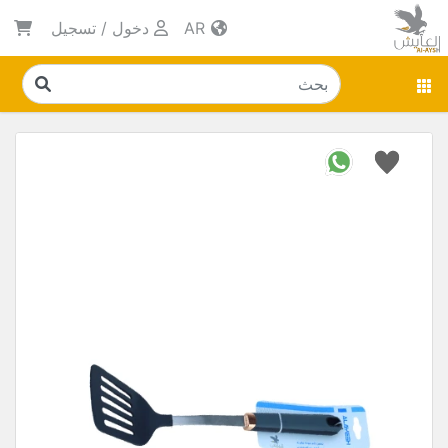
AR
دخول
/
تسجيل