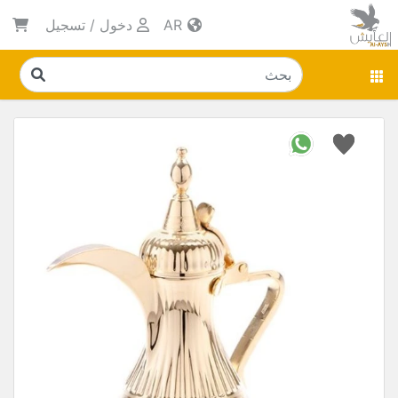
AR
دخول
/
تسجيل