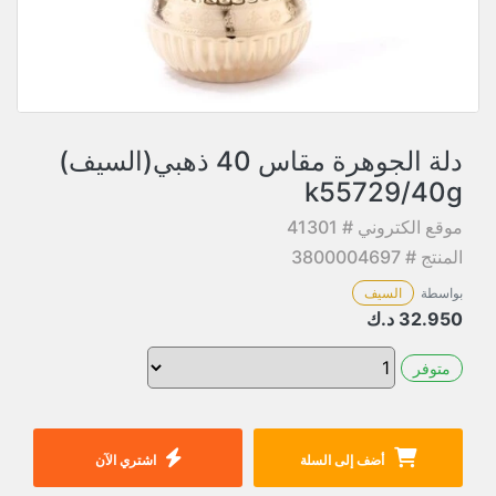
دلة الجوهرة مقاس 40 ذهبي(السيف)
k55729/40g
موقع الكتروني # 41301
المنتج # 3800004697
بواسطة
السيف
32.950
د.ك
متوفر
أضف إلى السلة
اشتري الآن