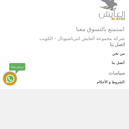
استمتع بالتسوق معنا
شركة مجموعة العايش انترناشيونال - الكويت
اتصل بنا
من نحن
أتصل بنا
دردش معنا
سياسات
الشروط و الأحكام
سياسة خاصة
حقوق النشر © 2025 مجموعة العايش انترناشيونال . كل
®
الحقوق محفوظة.
العايش