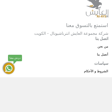
استمتع بالتسوق معنا
شركة مجموعة العايش انترناشيونال - الكويت
اتصل بنا
من نحن
أتصل بنا
دردش معنا
سياسات
الشروط و الأحكام
سياسة خاصة
حقوق النشر © 2025 مجموعة العايش انترناشيونال . كل
®
الحقوق محفوظة.
العايش