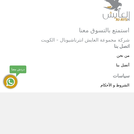
استمتع بالتسوق معنا
شركة مجموعة العايش انترناشيونال - الكويت
اتصل بنا
من نحن
أتصل بنا
دردش معنا
سياسات
الشروط و الأحكام
سياسة خاصة
حقوق النشر © 2025 مجموعة العايش انترناشيونال . كل
®
الحقوق محفوظة.
العايش