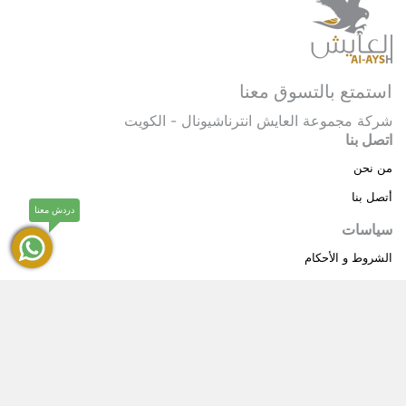
استمتع بالتسوق معنا
شركة مجموعة العايش انترناشيونال - الكويت
اتصل بنا
من نحن
أتصل بنا
دردش معنا
سياسات
الشروط و الأحكام
سياسة خاصة
حقوق النشر © 2025 مجموعة العايش انترناشيونال . كل
®
الحقوق محفوظة.
العايش