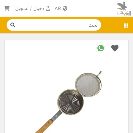
AR
دخول
/
تسجيل