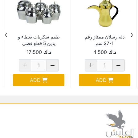
›
‹
دله رسلان ممتاز رقم
طقم سكريات بغطاء و
1-27 سم
يدين 5 قطع فضي
AAA/06/S
د.ك
4.500
د.ك
17.500
ADD
ADD