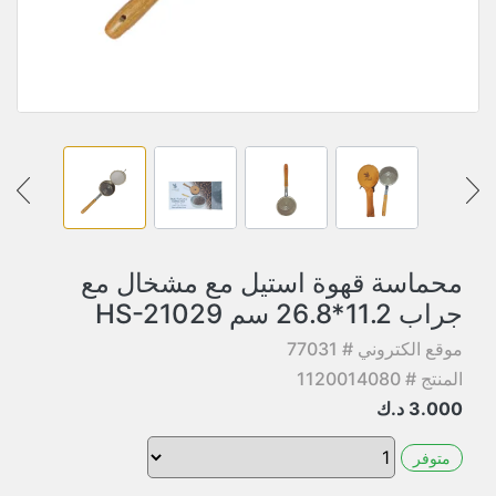
محماسة قهوة استيل مع مشخال مع
جراب 11.2*26.8 سم HS-21029
موقع الكتروني # 77031
المنتج # 1120014080
3.000
د.ك
متوفر