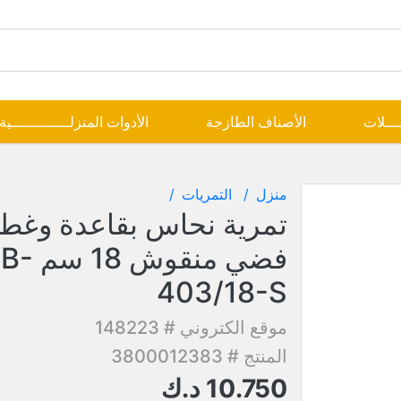
ــــلات
الأصناف الطازجة
الأدوات المنزلـــــــــــــية
منزل
التمريات
تمرية نحاس بقاعدة وغطا
فضي منقوش 
403/18-S
موقع الكتروني # 148223
المنتج # 3800012383
10.750
د.ك