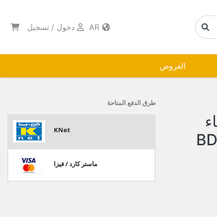
AR
دخول
/
تسجيل
العروض
طرق الدفع المتاحة
ء
KNet
18 سم BDB-
ماستر كارد / فيزا