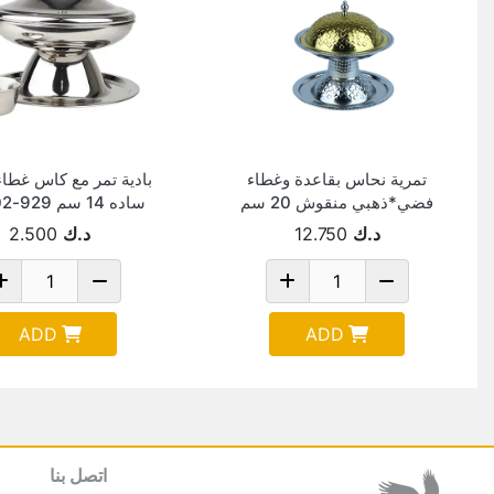
تمرية نحاس بقاعدة وغطاء
بادية تمر مع كاس غطاء
فضي*ذهبي منقوش 20 سم
ساده 14 سم 929-02-231
BDB-405/20-LG
د.ك
12.750
د.ك
2.500
ADD
ADD
اتصل بنا