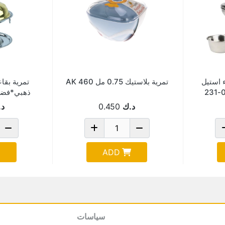
 استيل
تمرية بلاستيك 0.75 مل AK 460
تمرية بقا
LG
د.ك
0.450
د.
ADD
سياسات