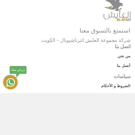
استمتع بالتسوق معنا
شركة مجموعة العايش انترناشيونال - الكويت
اتصل بنا
من نحن
أتصل بنا
دردش معنا
سياسات
الشروط و الأحكام
سياسة خاصة
حقوق النشر © 2025 مجموعة العايش انترناشيونال . كل
®
الحقوق محفوظة.
العايش