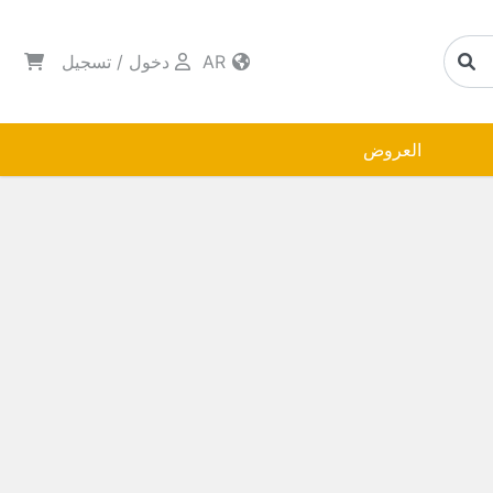
AR
دخول
/
تسجيل
العروض