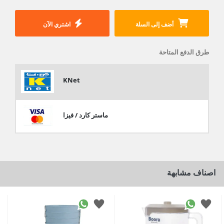
أضف إلى السلة
اشتري الآن
طرق الدفع المتاحة
KNet
ماستر كارد / فيزا
اصناف مشابهة