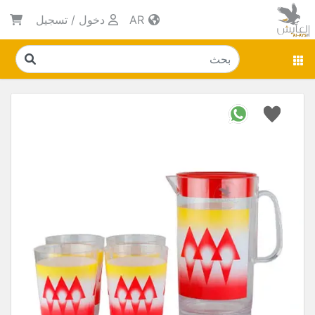
AR
دخول
/
تسجيل