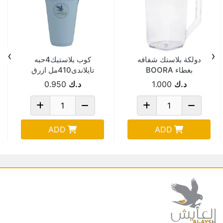
›
‹
دولكة بلاستك شفافه
كوب بلاستيك4حبه
بغطاء BOORA
تايلاندى410مل ازرق
PN1043X4
د.ك
1.000
د.ك
0.950
ADD
ADD