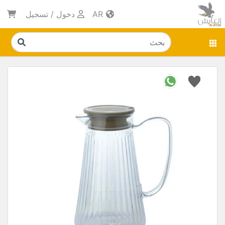
AR
دخول
/
تسجيل