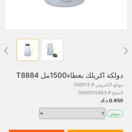
دولكة اكريلك بغطاء1500مل T8884
موقع الكتروني # 156912
المنتج # 3800015463
0.950
د.ك
متوفر