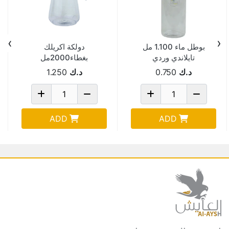
›
‹
بوطل ماء 1.100 مل
دولكة اكريلك
تايلاندي وردي
بغطاء2000مل
B9162A
PNP3503/13
د.ك
0.750
د.ك
1.250
ADD
ADD