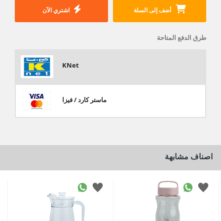
أضف إلى السلة
اشتري الآن
طرق الدفع المتاحة
KNet
ماستر كارد / فيزا
اصناف مشابهة