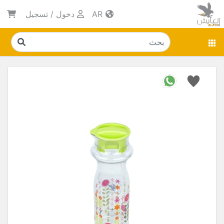
AR
دخول
/
تسجيل