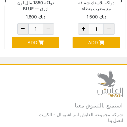
›
‹
دولكة بلاستك شفافه
دولكة 1850 ملل لون
مع مضرب بغطاء
ازرق -BLUE -
PN411K/D-PS
BOORA
د.ك
1.500
د.ك
1.600
ADD
ADD
استمتع بالتسوق معنا
شركة مجموعة العايش انترناشيونال - الكويت
اتصل بنا