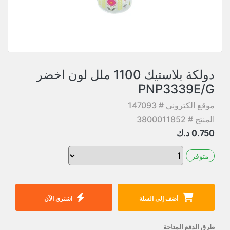
دولكة بلاستيك 1100 ملل لون اخضر
PNP3339E/G
موقع الكتروني # 147093
المنتج # 3800011852
0.750
د.ك
متوفر
أضف إلى السلة
اشتري الآن
طرق الدفع المتاحة