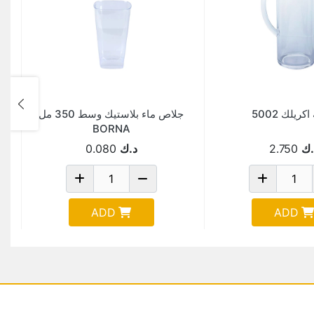
كريلك 5002
جلاص ماء بلاستيك وسط 350 مل
BORNA
.ك
2.750
د.ك
0.080
ADD
ADD