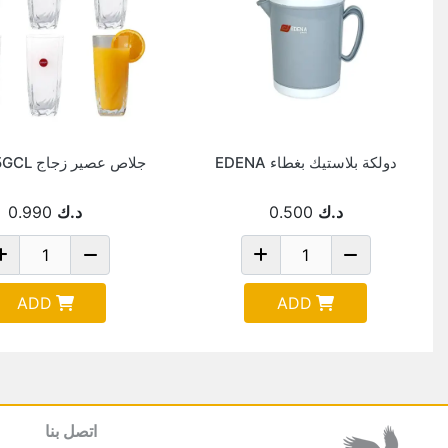
دولكة بلاستيك بغطاء EDENA
جلاص عصير زجاج TR0535GCL
د.ك
0.500
د.ك
0.990
ADD
ADD
اتصل بنا