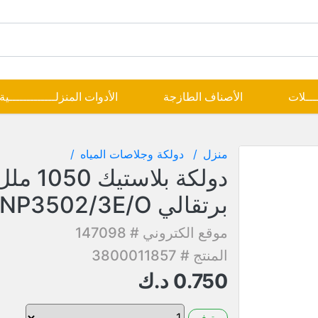
ــــلات
الأصناف الطازجة
الأدوات المنزلـــــــــــــية
منزل
دولكة وجلاصات المياه
دولكة بلاستي
برتقالي PNP3502/3E/O
موقع الكتروني # 147098
المنتج # 3800011857
0.750
د.ك
متوفر