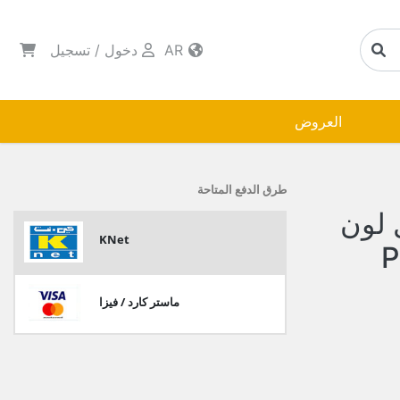
AR
دخول
/
تسجيل
العروض
طرق الدفع المتاحة
ك 1050 ملل لون
KNet
ماستر كارد / فيزا