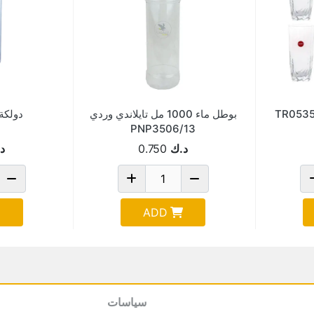
بوطل ماء 1000 مل تايلاندي وردي
دولكة ا
PNP3506/13
د.ك
0.750
د
ADD
سياسات