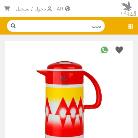
AR
دخول
/
تسجيل