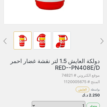
دولكة العايش 1.5 لتر نقشة غضار احمر
RED--PN408E/D
موقع الكتروني # 74821
المنتج # 1120005675
بواسطة
العايش
2.250
د.ك
متوفر