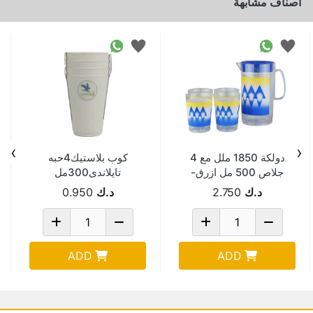
اصناف مشابهة
›
‹
دولكة 1850 ملل مع 4
كوب بلاستيك4حبه
جلاص 500 مل ازرق-
تايلاندى300مل
BLUE -PN411-
كريميPN1059X4-PP
د.ك
2.750
د.ك
0.950
4K/4D- PS
ADD
ADD