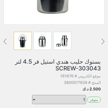
بستوك حليب هندي استيل فر 4.5 لتر
SCREW-303043
موقع الكتروني # 161676
المنتج # 3800017839
2.500
د.ك
متوفر