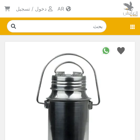
AR
دخول
/
تسجيل