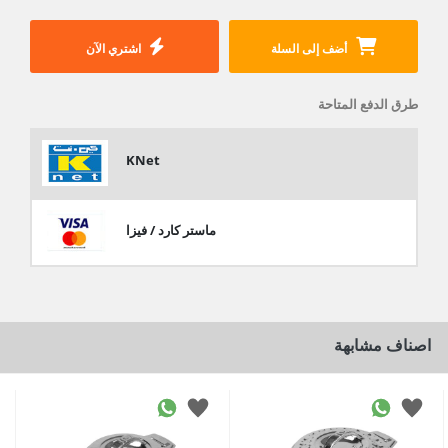
أضف إلى السلة
اشتري الآن
طرق الدفع المتاحة
KNet
ماستر كارد / فيزا
اصناف مشابهة