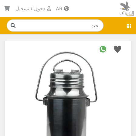
AR
دخول
/
تسجيل