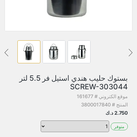
بستوك حليب هندي استيل فر 5.5 لتر
SCREW-303044
موقع الكتروني # 161677
المنتج # 3800017840
2.750
د.ك
متوفر