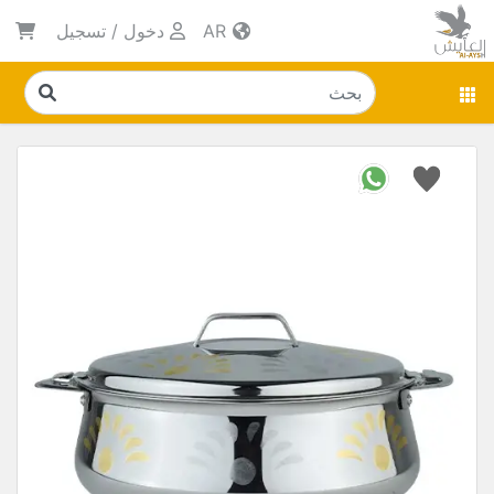
AR
دخول
/
تسجيل