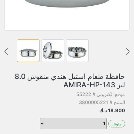
حافظة طعام استيل هندي منقوش 8.0
لتر AMIRA-HP-143
موقع الكتروني # 55222
المنتج # 3800005221
18.900
د.ك
متوفر