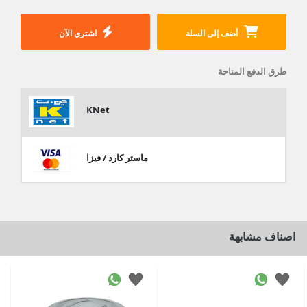
أضف إلى السلة
اشتري الآن
طرق الدفع المتاحة
KNet
ماستر كارد / فيزا
اصناف مشابهة