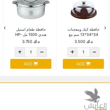
›
‹
حافظة كيك ومعجنات
حافظة طعام استيل
34*34*13 سم مع
هندي 1500 مل HP-
غطاء شفاف
322
د.ك
3.500
د.ك
3.750
ADD
ADD