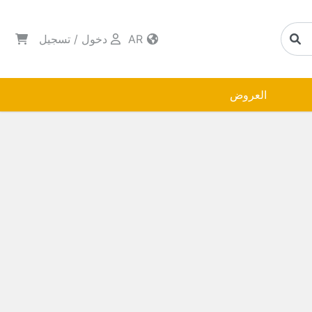
AR
دخول
/
تسجيل
العروض