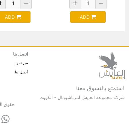
ADD
ADD
اتصل بنا
من نحن
أتصل بنا
استمتع بالتسوق معنا
شركة مجموعة العايش انترناشيونال - الكويت
حقوق النشر © 2025 مجموعة العايش 