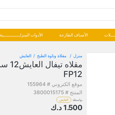
ــــلات
الأصناف الطازجة
الأدوات المنزلـــــــــــــية
منزل
مقلاة وتاوة الطبخ
العايش
FP12
موقع الكتروني # 155964
المنتج # 3800015175
بواسطة
العايش
1.500
د.ك