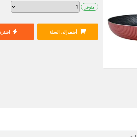
متوفر
أضف إلى السلة
اشتري 
عايش