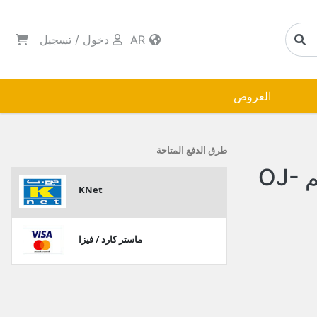
AR
دخول
/
تسجيل
العروض
طرق الدفع المتاحة
مقلاه تيفال العايش12 سم OJ-
KNet
ماستر كارد / فيزا