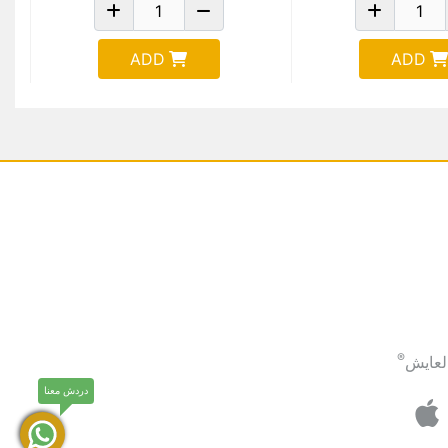
ADD
ADD
®
لعايش
دردش معنا