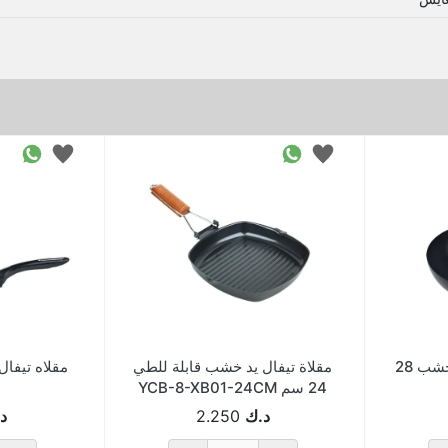
مقلاة اسود عميقة بيد خشب 28
مقلاة تيفال يد خشب قابلة للطي
24 سم YCB-8-XB01-24CM
د.ك
2.250
د