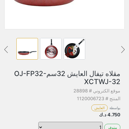
مقلاه تيفال العايش 32سمOJ-FP32-
XCTWJ-32
موقع الكتروني # 28898
المنتج # 1120006723
بواسطة
العايش
4.750
د.ك
متوفر