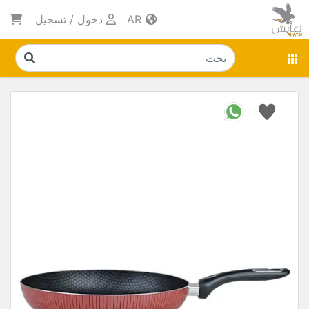
AR
دخول
/
تسجيل