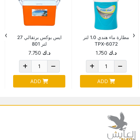
›
‹
مطارة ماء هندي 1.0 لتر
ايس بوكس برتقالي 27
TPX-6072
لتر 801
د.ك
1.750
د.ك
7.750
ADD
ADD