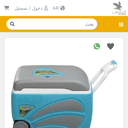
AR
دخول
/
تسجيل