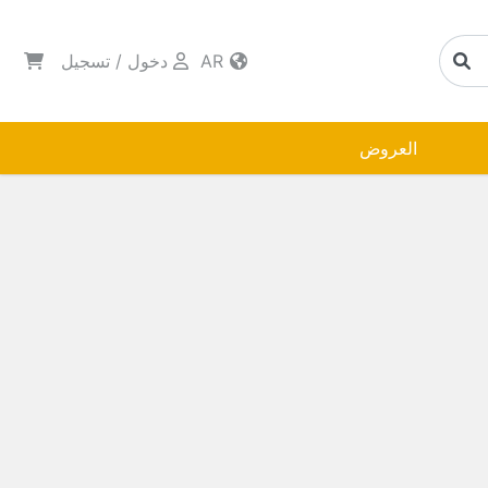
AR
دخول
/
تسجيل
العروض