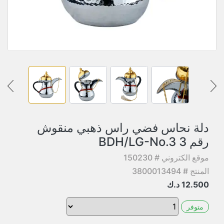
دلة نحاس فضي راس ذهبي منقوش
رقم 3 BDH/LG-No.3
موقع الكتروني # 150230
المنتج # 3800013494
12.500
د.ك
متوفر