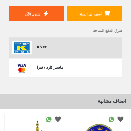
أضف إلى السلة
اشتري الآن
طرق الدفع المتاحة
KNet
ماستر كارد / فيزا
اصناف مشابهة