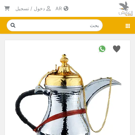
AR
دخول
/
تسجيل