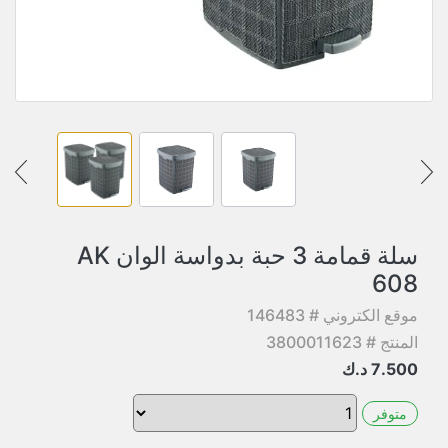
سلة قمامة 3 حبة بدواسة الوان AK
608
موقع الكتروني # 146483
المنتج # 3800011623
7.500
د.ك
متوفر