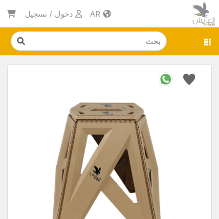
AR
دخول
/
تسجيل