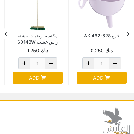
›
‹
قمع AK 462-628
مكنسة ارضيات خشنة
راس خشب 60148W
د.ك
0.250
د.ك
1.250
ADD
ADD