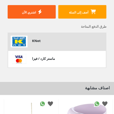
أضف إلى السلة
اشتري الآن
طرق الدفع المتاحة
KNet
ماستر كارد / فيزا
اصناف مشابهة