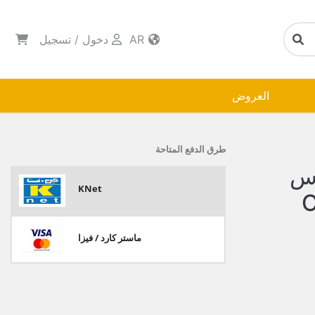
AR
دخول
/
تسجيل
العروض
طرق الدفع المتاحة
 مقاس
KNet
ماستر كارد / فيزا