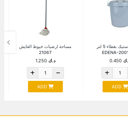
سطل بلاستيك بغطاء 5 لتر
مساحة ارضيات خيوط العايش
21067
.ك
0.450
د.ك
1.250
ADD
ADD