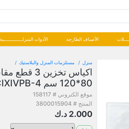
ــــلات
الأصناف الطازجة
الأدوات المنزلـــــــــــــية
منزل
مستلزمات المنزل والبلاستيك
اكياس تخزين 3 قطع
80*120 سم CIXIVPB-4
موقع الكتروني # 158117
المنتج # 3800015904
2.000
د.ك
متوفر