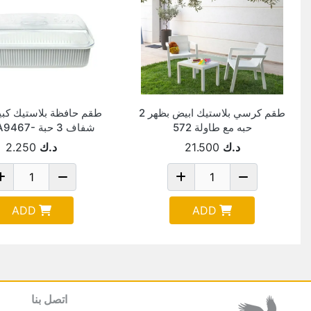
طقم كرسي بلاستيك ابيض بظهر 2
طقم حافظة بلاستيك كبي
حبه مع طاولة 572
شفاف 3 حبة 
5467
د.ك
21.500
د.ك
2.250
ADD
ADD
اتصل بنا