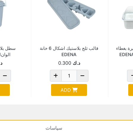
رة بغطاء
قالب ثلج بلاستيك اشكال 6 خانة
EDENA9467-
EDENA
الوانEDENA-2001
د.ك
0.300
د
ADD
سياسات