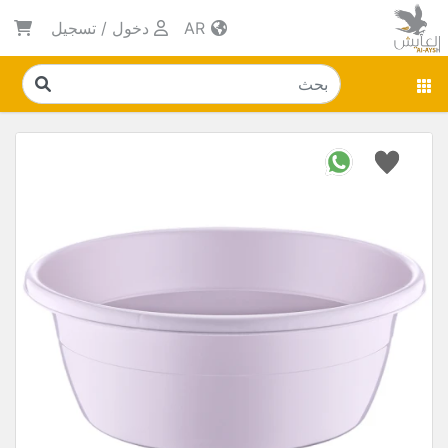
AR
دخول
/
تسجيل