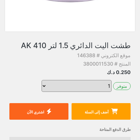
طشت اليت الدائري 1.5 لتر AK 410
موقع الكتروني # 146388
المنتج # 3800011530
0.250
د.ك
متوفر
أضف إلى السلة
اشتري الآن
طرق الدفع المتاحة