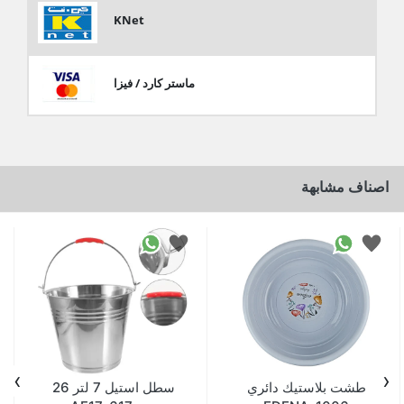
KNet
ماستر كارد / فيزا
اصناف مشابهة
›
‹
طشت بلاستيك دائري
سطل استيل 7 لتر 26