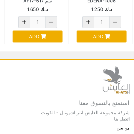
EDENA-1006
سم AF17-617
د.ك
1.250
د.ك
1.650
ADD
ADD
استمتع بالتسوق معنا
شركة مجموعة العايش انترناشيونال - الكويت
اتصل بنا
من نحن