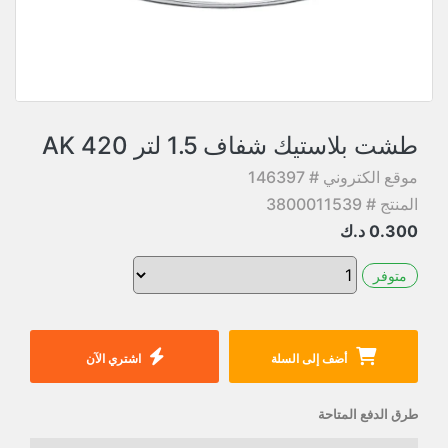
طشت بلاستيك شفاف 1.5 لتر AK 420
موقع الكتروني # 146397
المنتج # 3800011539
0.300
د.ك
متوفر
أضف إلى السلة
اشتري الآن
طرق الدفع المتاحة