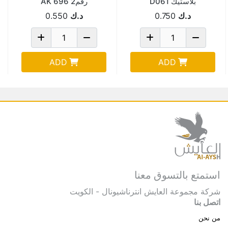
بلاستيك D061
رقم2 AK 696
د.ك
0.750
د.ك
0.550
ADD
ADD
استمتع بالتسوق معنا
شركة مجموعة العايش انترناشيونال - الكويت
اتصل بنا
من نحن