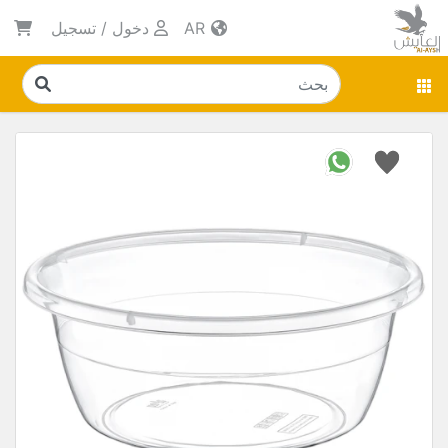
AR
دخول
/
تسجيل