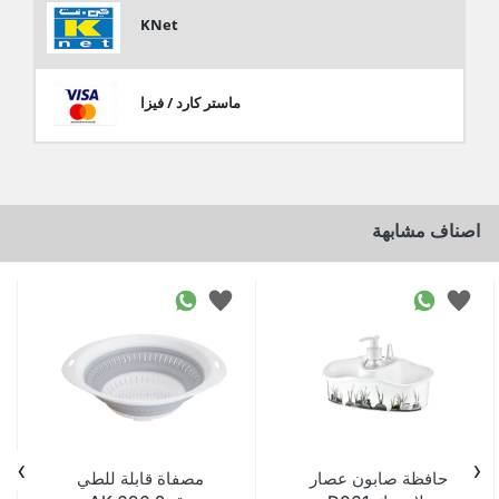
KNet
ماستر كارد / فيزا
اصناف مشابهة
›
‹
حافظة صابون عصار
مصفاة قابلة للطي