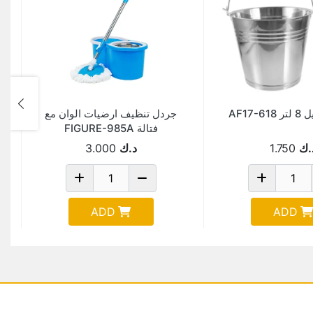
AF17-
جردل تنظيف ارضيات الوان مع
فتالة FIGURE-985A
.ك
1.750
د.ك
3.000
ADD
ADD