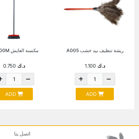
ريشة تنظيف بيد خشب A005
مكنسة العايش 60300M
د.ك
1.100
د.ك
0.750
ADD
ADD
اتصل بنا