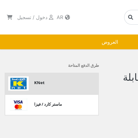
AR
دخول
/
تسجيل
العروض
طرق الدفع المتاحة
بلة
KNet
ماستر كارد / فيزا