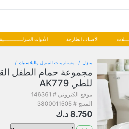
ــــلات
الأصناف الطازجة
الأدوات المنزلـــــــــــــية
منزل
مستلزمات المنزل والبلاستيك
مجموعة حمام الطفل القا
للطي AK779
موقع الكتروني # 146361
المنتج # 3800011505
8.750
د.ك
متوفر