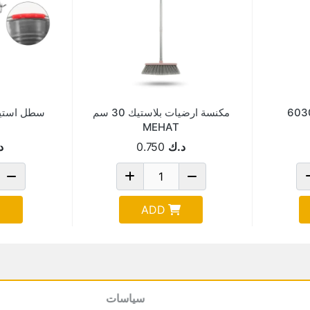
مكنسة ارضيات بلاستيك 30 سم
سطل استيل 8 لتر 618
MEHAT
د.ك
0.750
د
ADD
سياسات