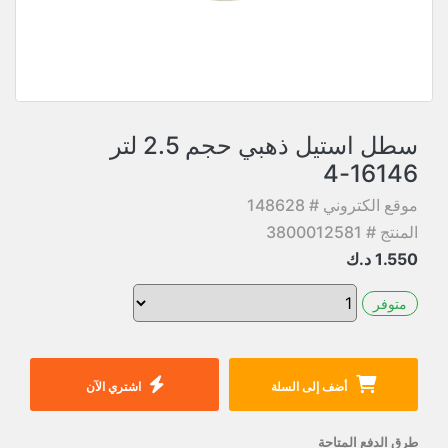
سطل استيل ذهبي حجم 2.5 لتر
16146-4
موقع الكتروني # 148628
المنتج # 3800012581
1.550
د.ك
متوفر
أضف إلى السلة
اشتري الآن
طرق الدفع المتاحة