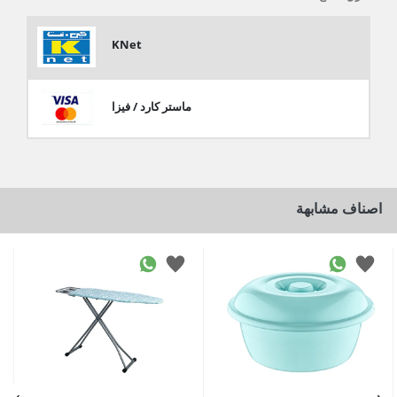
KNet
ماستر كارد / فيزا
اصناف مشابهة