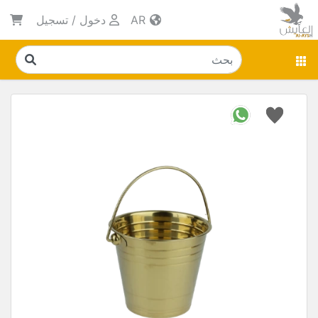
AR
دخول
/
تسجيل