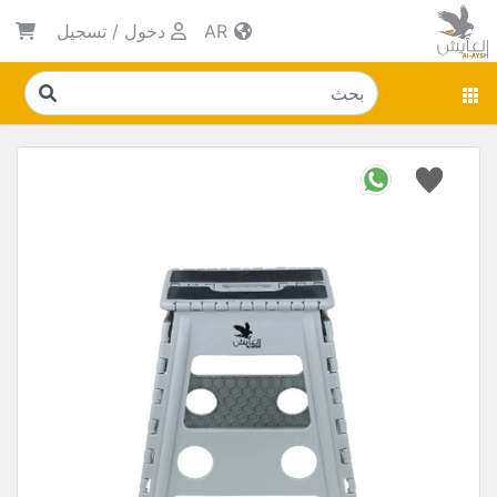
AR
دخول
/
تسجيل