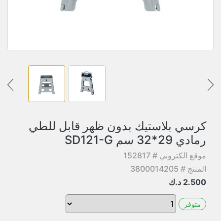
كرسي بلاستيك بدون ظهر قابل للطي
رمادي 29*32 سم SD121-G
موقع الكتروني # 152817
المنتج # 3800014205
2.500
د.ك
متوفر