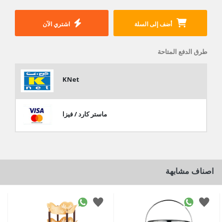
أضف إلى السلة
اشتري الآن
طرق الدفع المتاحة
KNet
ماستر كارد / فيزا
اصناف مشابهة