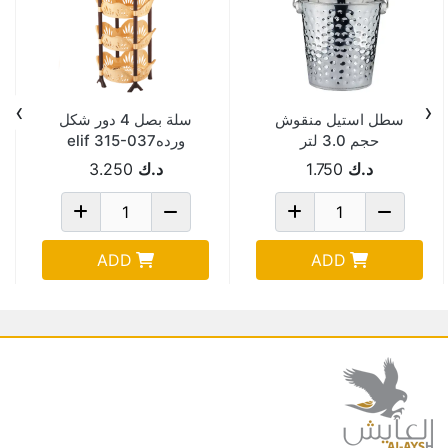
›
‹
سطل استيل منقوش
سلة بصل 4 دور شكل
حجم 3.0 لتر
وردهelif 315-037
TURKISH
01610/3L
د.ك
1.750
د.ك
3.250
ADD
ADD