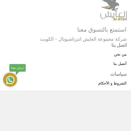
استمتع بالتسوق معنا
شركة مجموعة العايش انترناشيونال - الكويت
اتصل بنا
من نحن
أتصل بنا
دردش معنا
سياسات
الشروط و الأحكام
سياسة خاصة
حقوق النشر © 2025 مجموعة العايش انترناشيونال . كل
®
الحقوق محفوظة.
العايش