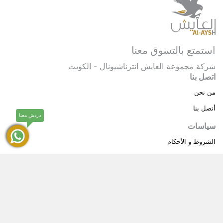
استمتع بالتسوق معنا
شركة مجموعة العايش انترناشيونال - الكويت
اتصل بنا
من نحن
أتصل بنا
دردش معنا
سياسات
الشروط و الأحكام
سياسة خاصة
حقوق النشر © 2025 مجموعة العايش انترناشيونال . كل
®
الحقوق محفوظة.
العايش