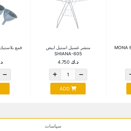
تيك بغطاء MONA 60 /
منشر غسيل استيل ابيض
قمع بلاستيك طقم 3 
SHIANA-605
د.ك
4.750
د.
ADD
سياسات