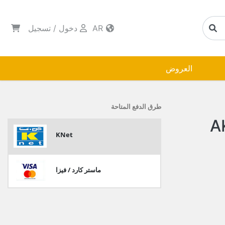
AR
دخول
/
تسجيل
العروض
طرق الدفع المتاحة
استيك الروتان AK
KNet
ماستر كارد / فيزا