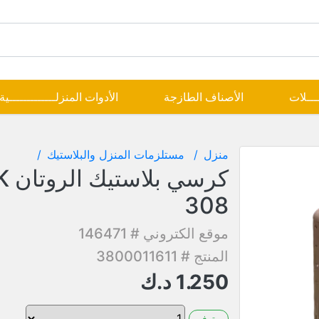
ــــلات
الأصناف الطازجة
الأدوات المنزلـــــــــــــية
منزل
مستلزمات المنزل والبلاستيك
كرسي بل
308
موقع الكتروني # 146471
المنتج # 3800011611
1.250
د.ك
متوفر