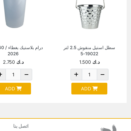
سطل استيل منقوش 2.5 لتر
درام بلاس
2026
19022-5
د.ك
1.500
د.ك
2.750
ADD
ADD
اتصل بنا