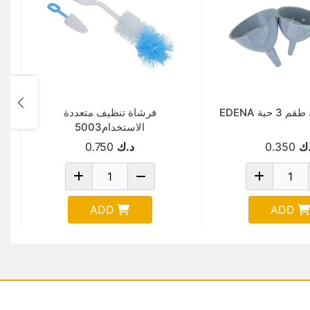
حبة EDENA
فرشاة تنظيف متعددة
الاستخدام5003
ك
0.350
د.ك
0.750
ADD
ADD