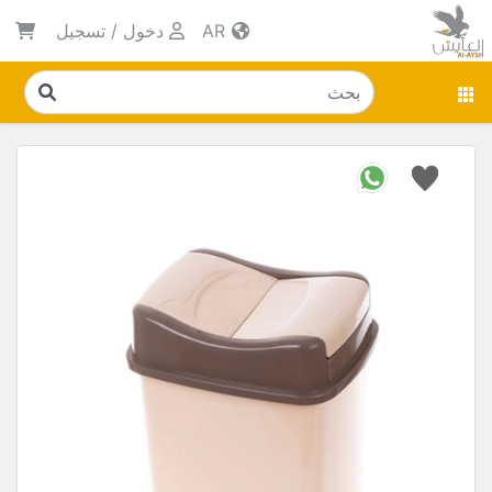
AR
دخول
/
تسجيل