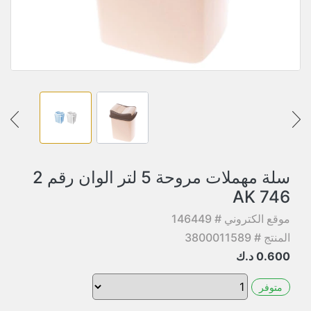
سلة مهملات مروحة 5 لتر الوان رقم 2
AK 746
موقع الكتروني # 146449
المنتج # 3800011589
0.600
د.ك
متوفر